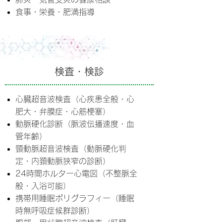
食事・栄養・肥満指導
検査・検診
心臓超音波検査（心疾患全般・心
肥大・弁膜症・心筋梗塞）
動脈硬化診断（脈波伝播速度・血
管年齢）
頸動脈超音波検査（動脈硬化判
定・内頚動脈狭窄の診断）
24時間ホルター心電図（不整脈全
般・入浴可能）
携帯用睡眠ポリグラフィー（睡眠
時無呼吸症候群診断）