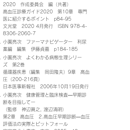
2020 作成委員会 編（共著）
高血圧診療ガイド2020 第10章 専門
医に紹介するポイント p84-95
文光堂 2020 4月発行 ISBN
978-4-
8306-2060-7
小園亮次 ファーマナビゲーター 利尿
薬編 編集 伊藤貞嘉 p184-185
小園亮次 よくわかる病態生理シリー
ズ 第2巻
循環器疾患（編集 岡田隆夫）9章 高血
圧（200-216頁）
日本医事新報社 2006年10月19日発行
小園亮次 健康管理と臨床検査―早期診
断を目指してー
（監修 神辺眞之, 渡辺清明）
第2章 高血圧 2.高血圧早期診断―血圧
評価法の実際とピットフォール