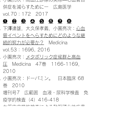
併症を減らすためにー 広島医学
vol.70：
172 2017
❶
❷
❸
❹
❺
❻
❼
❽
下澤達雄，大久保孝義，小園亮次：
心血
管イベントをへらすためにどのような継
続的努力が必要か？
Medicina
vol.53：1696, 2016
小園亮次：
メタボリック症候群と高血
圧
Medicina 47巻
1166-1169
，
2010
小園亮次：ドーパミン。 日本臨床 68
巻 2010
増刊号7 広範囲 血液・尿科学検査 免
疫学的検査（4）416-418
血管内皮機能検査による動脈硬化性疾患
の早期診断 医科器械額 第76巻 12
号 873-882, 2006