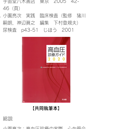
宇宙堂八木書店 東京 2005 42-
46（頁）
小園亮次 実践 臨床検査（監修 猪川
嗣朗，神辺眞之 編集 下村登規夫）
尿検査 p43-51 じほう 2001
【共同執筆本】
総説
小園亮次：高血圧診療の実際―心血管合