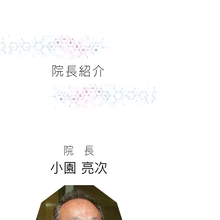
小 園
内
科・
循環器科
院長紹介
院 長
小園 亮次